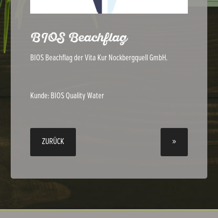
BIOS Beachflag
BIOS Beachflag der Vita Kur Nockbergquell GmbH.
Kunde:
BIOS Quality Water
ZURÜCK
»