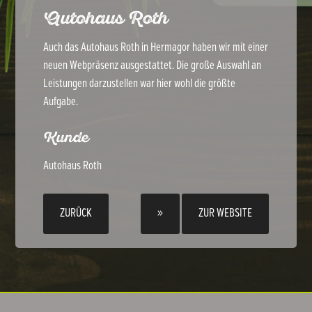
Autohaus Roth
Auch das Autohaus Roth in Hermagor haben wir mit einer
neuen Webpräsenz ausgestattet. Die große Auswahl an
Leistungen darzustellen war hier wohl die größte
Aufgabe.
Kunde
Autohaus Roth
ZURÜCK
»
ZUR WEBSITE